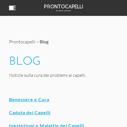
Vai al contenuto
Prontocapelli
>
Blog
BLOG
Notizie sulla cura dei problemi ai capelli.
Benessere e Cura
Caduta dei Capelli
Inestetismi e Malattie dei Capelli