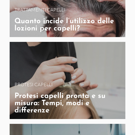
TRATTAMENTI CAPELLI
Quanto incide l’utilizzo delle
lozioni per capelli?
PROTESI CAPELLI
Protesi capelli pronta e su
misura: Tempi, modi e
differenze