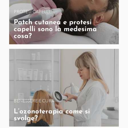
PROTESI CAPELLI
Patch cutanea e protesi
capelli sono la medesima
cosa?
BENESSERE E CURA
L’ozonoterapia come si
svolge?