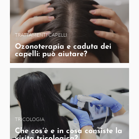
TRATTAMENTI CAPELLI
Ozonoterapia e caduta dei
capelli: può aiutare?
TRICOLOGIA
Che cos’è e in cosa consiste la
visita tricologica?