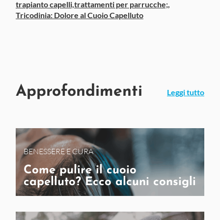
trapianto capelli,
trattamenti per parrucche;,
Tricodinia: Dolore al Cuoio Capelluto
Approfondimenti
Leggi tutto
BENESSERE E CURA
Come pulire il cuoio
capelluto? Ecco alcuni consigli