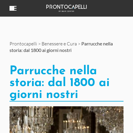
Vai al contenuto
Prontocapelli
>
Benessere e Cura
>
Parrucche nella
storia: dal 1800 ai giorni nostri
Parrucche nella
storia: dal 1800 ai
giorni nostri