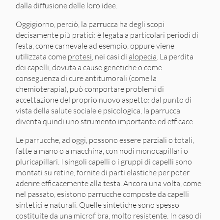
dalla diffusione delle loro idee.
Oggigiorno, perciò, la parrucca ha degli scopi
decisamente più pratici: è legata a particolari periodi di
festa, come carnevale ad esempio, oppure viene
utilizzata come
protesi
, nei casi di
alopecia
. La perdita
dei capelli, dovuta a cause genetiche o come
conseguenza di cure antitumorali (come la
chemioterapia), può comportare problemi di
accettazione del proprio nuovo aspetto: dal punto di
vista della salute sociale e psicologica, la parrucca
diventa quindi uno strumento importante ed efficace.
Le parrucche, ad oggi, possono essere parziali o totali,
fatte a mano o a macchina, con nodi monocapillari o
pluricapillari. I singoli capelli o i gruppi di capelli sono
montati su retine, fornite di parti elastiche per poter
aderire efficacemente alla testa. Ancora una volta, come
nel passato, esistono parrucche composte da capelli
sintetici e naturali. Quelle sintetiche sono spesso
costituite da una microfibra, molto resistente. In caso di