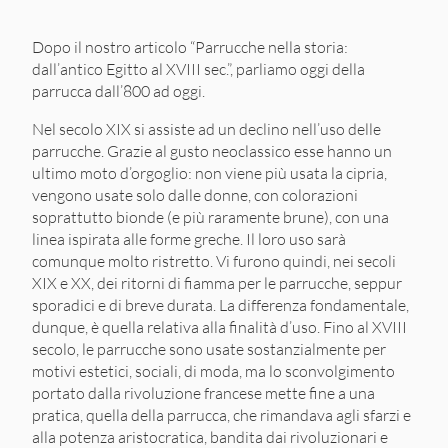
Dopo il nostro articolo “Parrucche nella storia:
dall’antico Egitto al XVIII sec.”, parliamo oggi della
parrucca dall’800 ad oggi.
Nel secolo XIX si assiste ad un declino nell’uso delle
parrucche. Grazie al gusto neoclassico esse hanno un
ultimo moto d’orgoglio: non viene più usata la cipria,
vengono usate solo dalle donne, con colorazioni
soprattutto bionde (e più raramente brune), con una
linea ispirata alle forme greche. Il loro uso sarà
comunque molto ristretto. Vi furono quindi, nei secoli
XIX e XX, dei ritorni di fiamma per le parrucche, seppur
sporadici e di breve durata. La differenza fondamentale,
dunque, è quella relativa alla finalità d’uso. Fino al XVIII
secolo, le parrucche sono usate sostanzialmente per
motivi estetici, sociali, di moda, ma lo sconvolgimento
portato dalla rivoluzione francese mette fine a una
pratica, quella della parrucca, che rimandava agli sfarzi e
alla potenza aristocratica, bandita dai rivoluzionari e