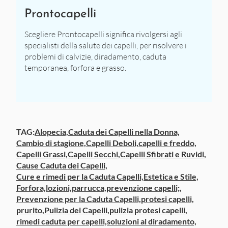
Prontocapelli
Scegliere Prontocapelli significa rivolgersi agli
specialisti della salute dei capelli, per risolvere i
problemi di calvizie, diradamento, caduta
temporanea, forfora e grasso.
TAG:
Alopecia,
Caduta dei Capelli nella Donna,
Cambio di stagione,
Capelli Deboli,
capelli e freddo,
Capelli Grassi,
Capelli Secchi,
Capelli Sfibrati e Ruvidi,
Cause Caduta dei Capelli,
Cure e rimedi per la Caduta Capelli,
Estetica e Stile,
Forfora,
lozioni,
parrucca,
prevenzione capelli;,
Prevenzione per la Caduta Capelli,
protesi capelli,
prurito,
Pulizia dei Capelli,
pulizia protesi capelli,
rimedi caduta per capelli,
soluzioni al diradamento,