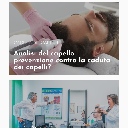
CADUTA DEI CAPELLI
Analisi del capello:
prevenzione contro la caduta
dei capelli?
TRICOLOGIA