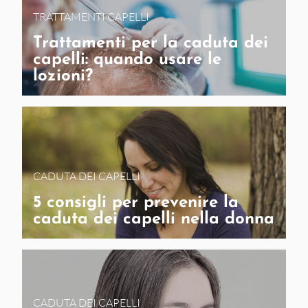
TRATTAMENTI CAPELLI
Trattamenti per la caduta dei
capelli: quando usare le
lozioni?
CADUTA DEI CAPELLI
5 consigli per prevenire la
caduta dei capelli nella donna
CADUTA DEI CAPELLI