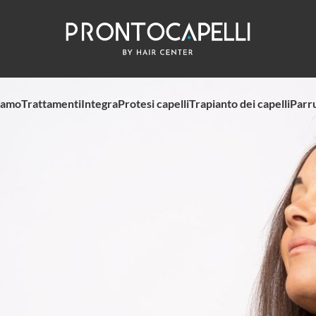
iamo
Trattamenti
Integra
Protesi capelli
Trapianto dei capelli
Parr