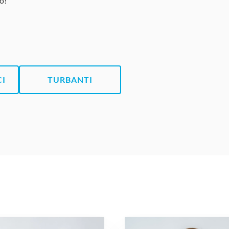
o!
CI
TURBANTI