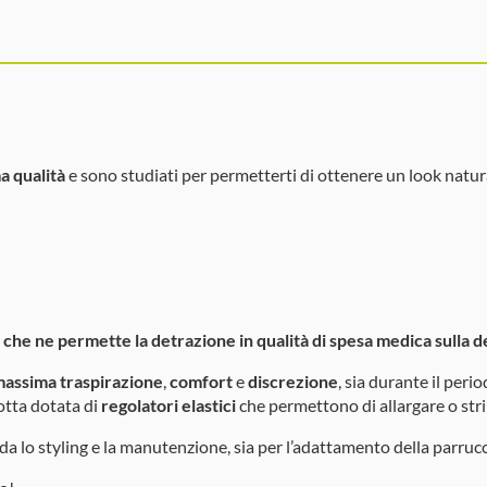
ma qualità
e sono studiati per permetterti di ottenere un look natur
che ne permette la detrazione in qualità di spesa medica sulla de
assima traspirazione
,
comfort
e
discrezione
, sia durante il peri
lotta dotata di
regolatori elastici
che permettono di allargare o stri
da lo styling e la manutenzione, sia per l’adattamento della parr