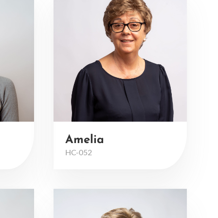
Amelia
HC-052