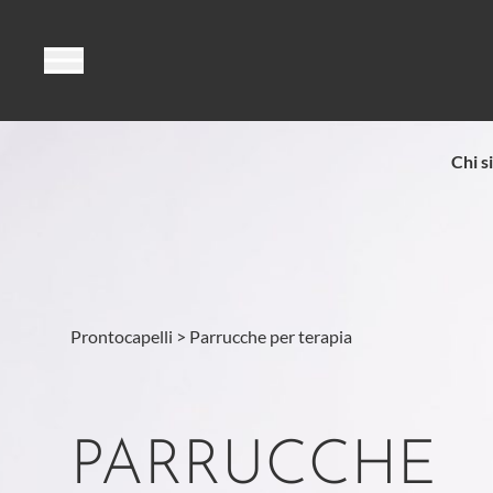
Vai al contenuto
Chi s
Prontocapelli
>
Parrucche per terapia
PARRUCCHE