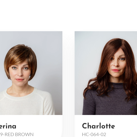
erina
Charlotte
19-RED BROWN
HC-064-02