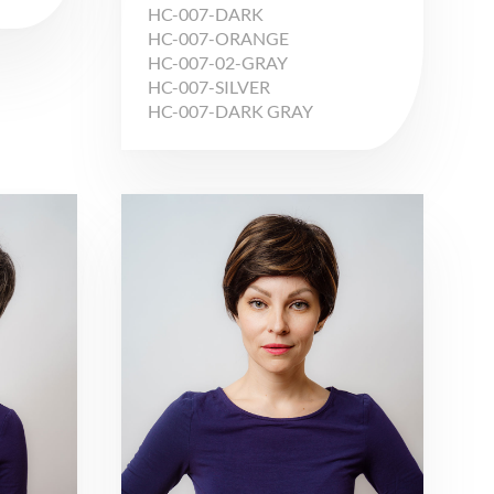
HC-007-DARK
HC-007-ORANGE
HC-007-02-GRAY
HC-007-SILVER
HC-007-DARK GRAY