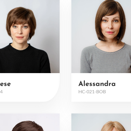
ese
Alessandra
4
HC-021-BOB