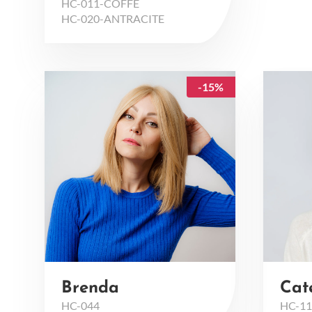
HC-011-COFFE
HC-020-ANTRACITE
-15%
Brenda
Cat
HC-044
HC-1