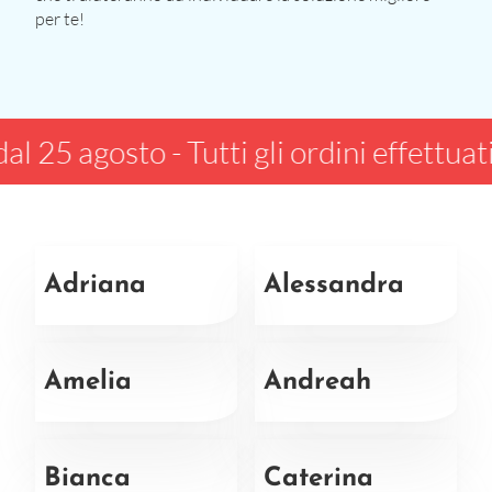
per te!
25 agosto - Tutti gli ordini effettuati d
Adriana
Alessandra
Amelia
Andreah
Bianca
Caterina