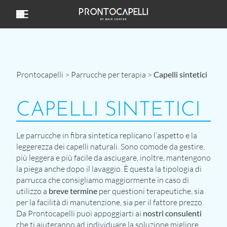
Vai al contenuto
Prontocapelli
>
Parrucche per terapia
>
Capelli sintetici
CAPELLI SINTETICI
Le parrucche in fibra sintetica replicano l’aspetto e la
leggerezza dei capelli naturali. Sono comode da gestire,
più leggera e più facile da asciugare, inoltre, mantengono
la piega anche dopo il lavaggio. È questa la tipologia di
parrucca che consigliamo maggiormente in caso di
utilizzo a
breve termine
per questioni terapeutiche, sia
per la facilità di manutenzione, sia per il fattore prezzo.
Da Prontocapelli puoi appoggiarti ai
nostri consulenti
che ti aiuteranno ad individuare la soluzione migliore