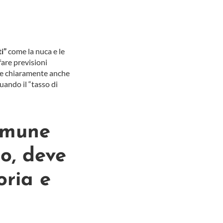
i”
come la nuca e le
fare previsioni
ve e chiaramente anche
ando il “tasso di
comune
to, deve
oria e