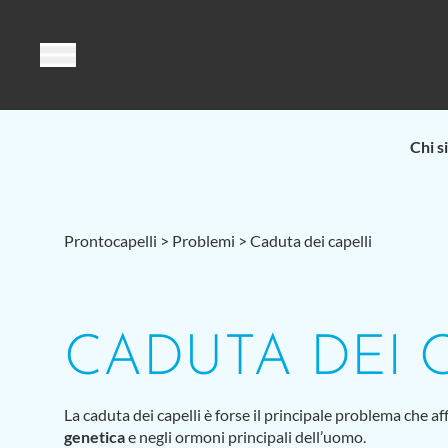
Vai al contenuto
Chi s
Prontocapelli
>
Problemi
>
Caduta dei capelli
CADUTA DEI 
La caduta dei capelli è forse il principale problema che a
genetica
e negli ormoni principali dell’uomo.