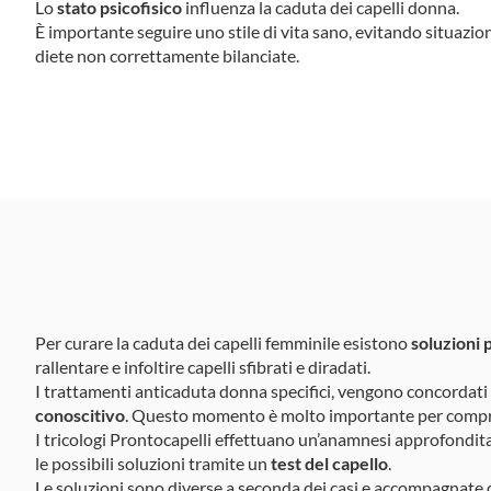
Lo
stato psi­co­fi­sico
influenza la caduta dei capelli donna.
È importante seguire uno stile di vita sano, evi­tando situa­zion
diete non correttamente bilanciate.
Per curare la caduta dei capelli femminile esistono
soluzioni 
rallentare e infoltire capelli sfibrati e diradati.
I trattamenti anticaduta donna specifici, vengono concordat
conoscitivo
. Questo momento è molto importante per compren
I tricologi Prontocapelli effettuano un’anamnesi approfondita, v
le possibili soluzioni tramite un
test del capello
.
Le soluzioni sono diverse a seconda dei casi e accompagnate