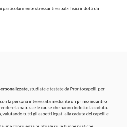
i particolarmente stressanti e sbalzi fisici indotti da
personalizzate
, studiate e testate da Prontocapelli, per
i con la persona interessata mediante un
primo incontro
dere la natura e le cause che hanno indotto la caduta.
alutando tutti gli aspetti legati alla caduta dei capelli e
 da una consulenza puntuale sulle buone pratiche