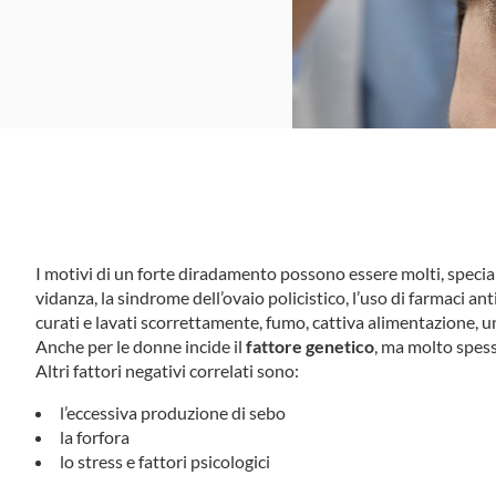
I motivi di un forte diradamento possono essere molti, special
vi­danza, la sin­drome dell’ovaio poli­ci­stico, l’uso di far­maci ant
curati e lavati scorrettamente, fumo, cattiva alimentazione, u
Anche per le donne incide il
fattore genetico
, ma molto spess
Altri fat­tori nega­tivi correlati sono:
l’eccessiva produzione di sebo
la forfora
lo stress e fattori psicologici