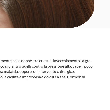
mente nelle donne, tra questi: l’invecchiamento, la gra­
i­coa­gu­lanti o quelli con­tro la pres­sione alta, capelli poco
na malattia, oppure, un intervento chirurgico.
o la caduta è improvvisa e dovuta a sbalzi ormonali.