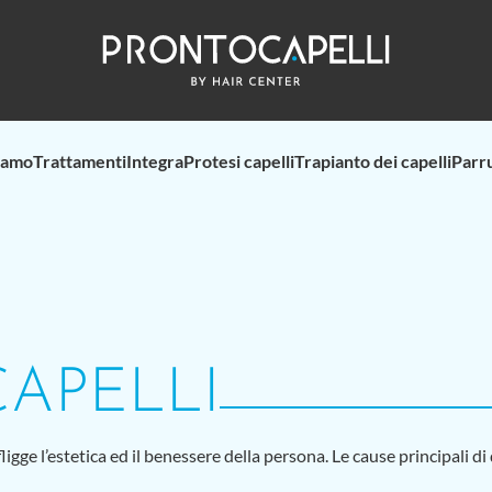
iamo
Trattamenti
Integra
Protesi capelli
Trapianto dei capelli
Parr
CAPELLI
ffligge l’estetica ed il benessere della persona. Le cause principali