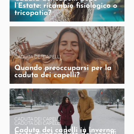
l’Estate: ricambio fisiologico o
tricopatia?
CADUTA DEI CAPELLI
Quando preoccuparsi per la
caduta dei capelli?
CADUTA DEI CAPELLI
CADUTA DEI CAPELLI
Caduta dei capelli in inverno: