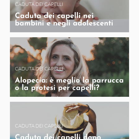
CADUTA DEI CAPELLI
Caduta dei capelli nei
bambini e negli adolescenti
CADUTA DEI CAPELLI
Alopecia: è meglio la parrucca
o la protesi per capelli?
CADUTA DEI CAPELLI
Caduta dei capelli dopo