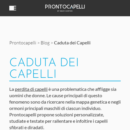
Vai al contenuto
Prontocapelli
>
Blog
>
Caduta dei Capelli
CADUTA DEI
CAPELLI
La
perdita di capelli
è una problematica che affligge sia
uomini che donne. L
e cause principali di questo
fenomeno sono da ricercare nella mappa genetica e negli
ormoni principali maschili di ciascun individuo.
Prontocapelli propone soluzioni personalizzate,
studiate e testate
per rallentare e infoltire i capelli
sfibrati e diradati.