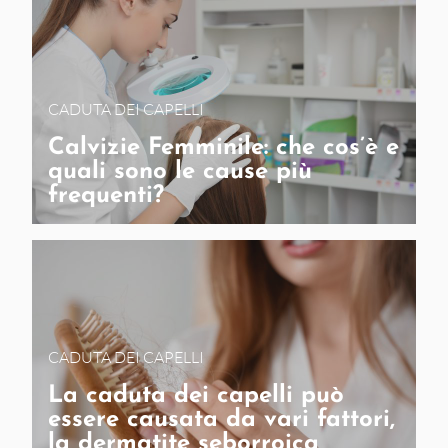
CADUTA DEI CAPELLI
Calvizie Femminile: che cos’è e
quali sono le cause più
frequenti?
CADUTA DEI CAPELLI
La caduta dei capelli può
essere causata da vari fattori,
la dermatite seborroica