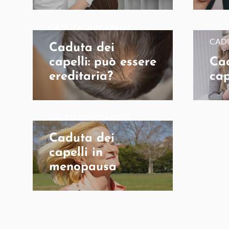
CADUTA DEI CAPELLI
CADU
Caduta dei
capelli: può essere
Ca
ereditaria?
cap
CADUTA DEI CAPELLI
Caduta dei
capelli in
menopausa