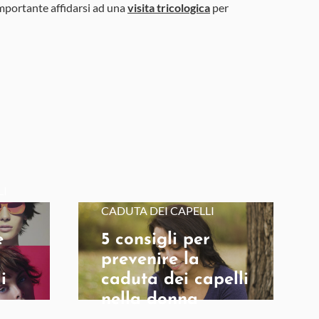
mportante affidarsi ad una
visita tricologica
per
LI
CADUTA DEI CAPELLI
e
5 consigli per
prevenire la
i
caduta dei capelli
nella donna