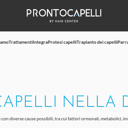
iamo
Trattamenti
Integra
Protesi capelli
Trapianto dei capelli
Parr
CAPELLI NELLA
 diverse cause possibili, tra cui fattori ormonali, metabolici, immun