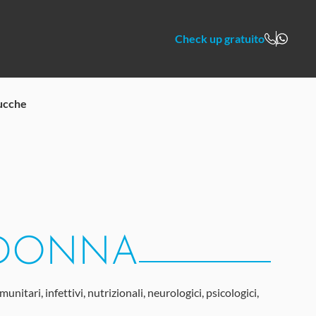
Check up gratuito
ucche
 DONNA
itari, infettivi, nutrizionali, neurologici, psicologici,