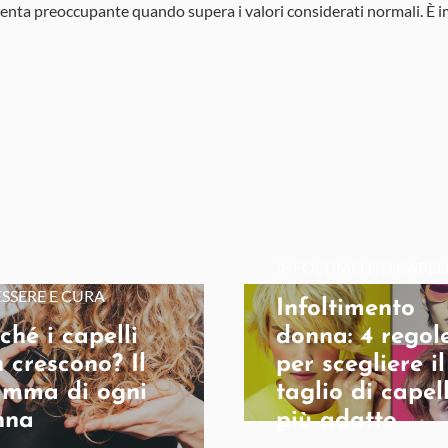
enta preoccupante quando supera i valori considerati normali. È i
INFOLTIMENTO CAPEL
SSERE E CURA
Infoltimento
ché i capelli
donna: 4 regol
 crescono? Il
per scegliere il
amma di ogni
taglio di capell
nna
più adatto