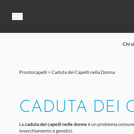
Vai al contenuto
Chi s
Prontocapelli
>
Caduta dei Capelli nella Donna
CADUTA DEI 
La
caduta dei capelli nelle donne
è un problema comune con
invecchiamento e genetici.