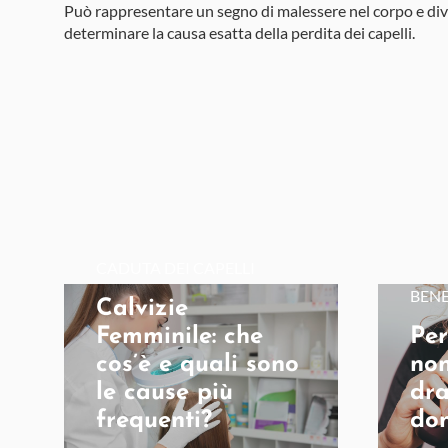
Può rappresentare un segno di malessere nel corpo e div
determinare la causa esatta della perdita dei capelli.
CADUTA DEI CAPELLI
BENE
Calvizie
Femminile: che
Per
cos’è e quali sono
non
le cause più
dr
frequenti?
do