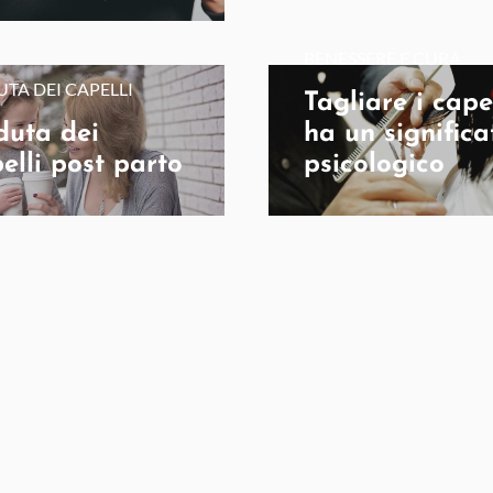
BENESSERE E CURA
TA DEI CAPELLI
Tagliare i capel
duta dei
ha un significa
elli post parto
psicologico