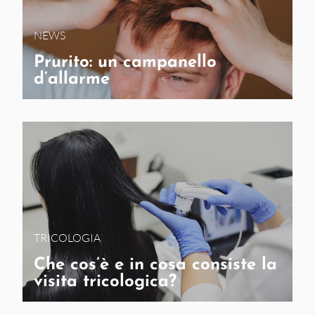
NEWS
Prurito: un campanello
d’allarme
TRICOLOGIA
Che cos’è e in cosa consiste la
visita tricologica?