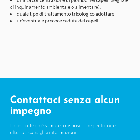
(segnale
di inquinamento ambientale o alimentare);
quale tipo di trattamento tricologico adottare
;
un’eventuale precoce
caduta dei capelli
.
Contattaci senza alcun
impegno
Il nostro Team è sempre a disposizione per fornire
ulteriori consigli e informazioni.