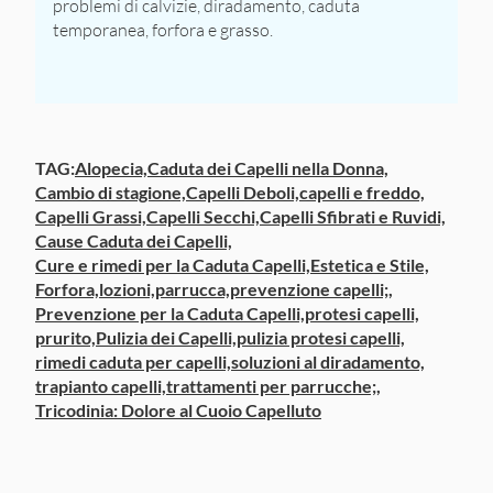
problemi di calvizie, diradamento, caduta
temporanea, forfora e grasso.
TAG:
Alopecia,
Caduta dei Capelli nella Donna,
Cambio di stagione,
Capelli Deboli,
capelli e freddo,
Capelli Grassi,
Capelli Secchi,
Capelli Sfibrati e Ruvidi,
Cause Caduta dei Capelli,
Cure e rimedi per la Caduta Capelli,
Estetica e Stile,
Forfora,
lozioni,
parrucca,
prevenzione capelli;,
Prevenzione per la Caduta Capelli,
protesi capelli,
prurito,
Pulizia dei Capelli,
pulizia protesi capelli,
rimedi caduta per capelli,
soluzioni al diradamento,
trapianto capelli,
trattamenti per parrucche;,
Tricodinia: Dolore al Cuoio Capelluto