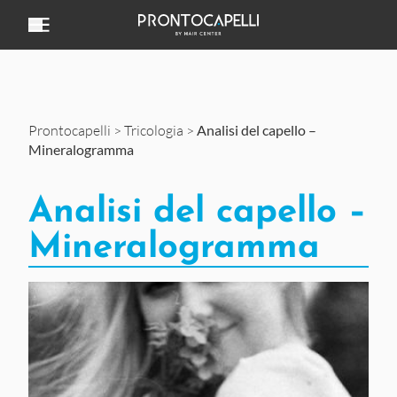
Vai al contenuto
Prontocapelli
>
Tricologia
>
Analisi del capello –
Mineralogramma
Analisi del capello –
Mineralogramma