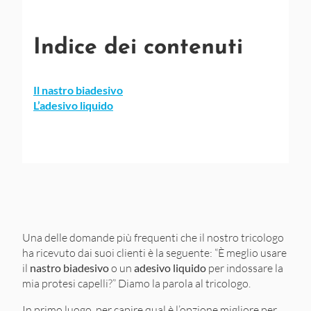
Indice dei contenuti
Il nastro biadesivo
L’adesivo liquido
Una delle domande più frequenti che il nostro tricologo
ha ricevuto dai suoi clienti è la seguente: “È meglio usare
il
nastro biadesivo
o un
adesivo liquido
per indossare la
mia protesi capelli?” Diamo la parola al tricologo.
In primo luogo, per capire qual è l’opzione migliore per