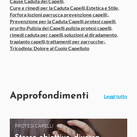
Cause Caduta dei Capelli,
Cure e rimedi per la Caduta Capelli,
Estetica e Stile,
Forfora,
lozioni,
parrucca,
prevenzione capelli;,
Prevenzione per la Caduta Capelli,
protesi capelli,
prurito,
Pulizia dei Capelli,
pulizia protesi capelli,
rimedi caduta per capelli,
soluzioni al diradamento,
trapianto capelli,
trattamenti per parrucche;,
Tricodinia: Dolore al Cuoio Capelluto
Approfondimenti
Leggi tutto
PROTESI CAPELLI