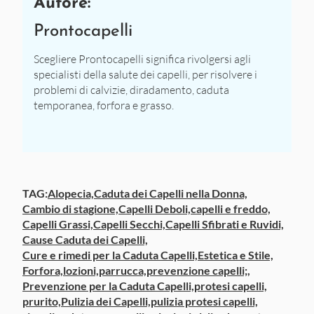
Autore:
Prontocapelli
Scegliere Prontocapelli significa rivolgersi agli
specialisti della salute dei capelli, per risolvere i
problemi di calvizie, diradamento, caduta
temporanea, forfora e grasso.
TAG:
Alopecia,
Caduta dei Capelli nella Donna,
Cambio di stagione,
Capelli Deboli,
capelli e freddo,
Capelli Grassi,
Capelli Secchi,
Capelli Sfibrati e Ruvidi,
Cause Caduta dei Capelli,
Cure e rimedi per la Caduta Capelli,
Estetica e Stile,
Forfora,
lozioni,
parrucca,
prevenzione capelli;,
Prevenzione per la Caduta Capelli,
protesi capelli,
prurito,
Pulizia dei Capelli,
pulizia protesi capelli,