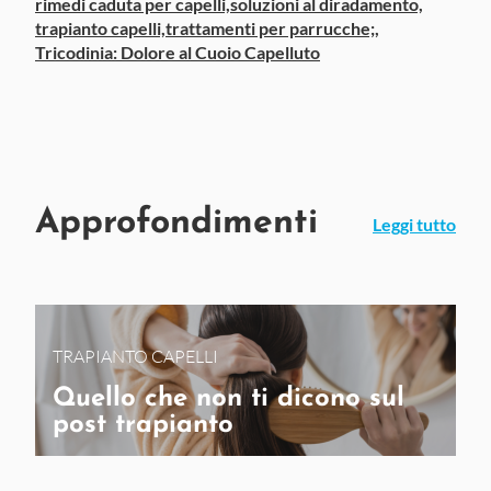
rimedi caduta per capelli,
soluzioni al diradamento,
trapianto capelli,
trattamenti per parrucche;,
Tricodinia: Dolore al Cuoio Capelluto
Approfondimenti
Leggi tutto
TRAPIANTO CAPELLI
Quello che non ti dicono sul
post trapianto