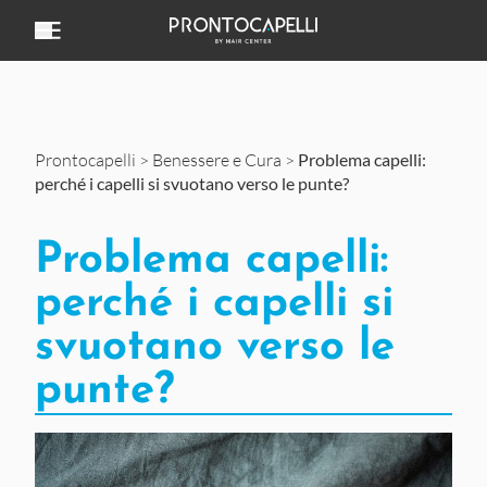
Vai al contenuto
Prontocapelli
>
Benessere e Cura
>
Problema capelli:
perché i capelli si svuotano verso le punte?
Problema capelli:
perché i capelli si
svuotano verso le
punte?