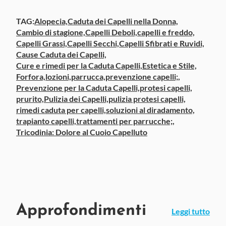
TAG:
Alopecia,
Caduta dei Capelli nella Donna,
Cambio di stagione,
Capelli Deboli,
capelli e freddo,
Capelli Grassi,
Capelli Secchi,
Capelli Sfibrati e Ruvidi,
Cause Caduta dei Capelli,
Cure e rimedi per la Caduta Capelli,
Estetica e Stile,
Forfora,
lozioni,
parrucca,
prevenzione capelli;,
Prevenzione per la Caduta Capelli,
protesi capelli,
prurito,
Pulizia dei Capelli,
pulizia protesi capelli,
rimedi caduta per capelli,
soluzioni al diradamento,
trapianto capelli,
trattamenti per parrucche;,
Tricodinia: Dolore al Cuoio Capelluto
Approfondimenti
Leggi tutto