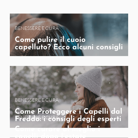
BENESSERE E CURA
Come pulire il cuoio
capelluto? Ecco alcuni consigli
BENESSERE E CURA
Come Proteggere i Capelli dal
BENESSERE E CURA
Freddo: i consigli degli esperti
Come curare al meglio i
capelli dopo l’estate