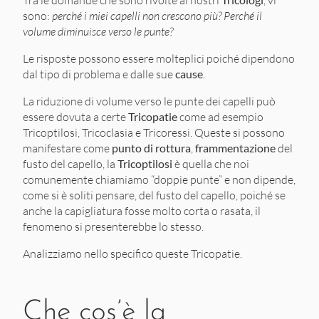
Tra le domande che sono rivolte ai nostri
, vi
sono:
perché i miei capelli non crescono più?
Perché il
volume diminuisce verso le punte?
Le risposte possono essere molteplici poiché dipendono
dal tipo di problema e dalle sue
cause
.
La riduzione di volume verso le punte dei capelli può
essere dovuta a certe
Tricopatie
come ad esempio
Tricoptilosi, Tricoclasia e Tricoressi. Queste si possono
manifestare come
punto di rottura
,
frammentazione
del
fusto del capello, la
Tricoptilosi
è quella che noi
comunemente chiamiamo “doppie punte” e non dipende,
come si è soliti pensare, del fusto del capello, poiché se
anche la capigliatura fosse molto corta o rasata, il
fenomeno si presenterebbe lo stesso.
Analizziamo nello specifico queste Tricopatie.
Che cos’è la