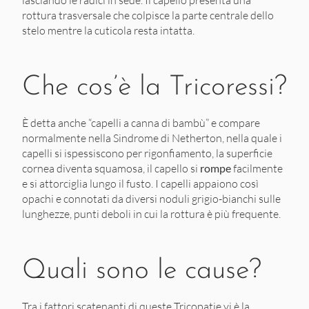
lasciando le radici in sede. Il capello presenta una
rottura trasversale che colpisce la parte centrale dello
stelo mentre la cuticola resta intatta.
Che cos’è la Tricoressi?
È detta anche “capelli a canna di bambù” e compare
normalmente nella Sindrome di Netherton, nella quale i
capelli si ispessiscono per rigonfiamento, la superficie
cornea diventa squamosa, il capello si
rompe
facilmente
e si attorciglia lungo il fusto. I capelli appaiono così
opachi e connotati da diversi noduli grigio-bianchi sulle
lunghezze, punti deboli in cui la rottura è più frequente.
Quali sono le cause?
Tra i fattori scatenanti di queste Tricopatie vi è la