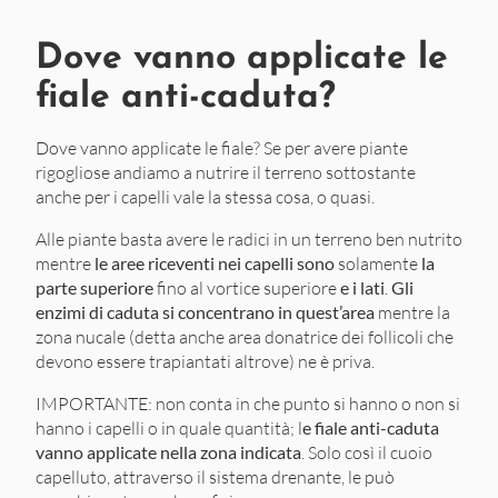
Dove vanno applicate le
fiale anti-caduta?
Dove vanno applicate le fiale? Se per avere piante
rigogliose andiamo a nutrire il terreno sottostante
anche per i capelli vale la stessa cosa, o quasi.
Alle piante basta avere le radici in un terreno ben nutrito
mentre
le aree riceventi nei capelli sono
solamente
la
parte superiore
fino al vortice superiore
e i lati
.
Gli
enzimi di caduta si concentrano in quest’area
mentre la
zona nucale (detta anche area donatrice dei follicoli che
devono essere trapiantati altrove) ne è priva.
IMPORTANTE: non conta in che punto si hanno o non si
hanno i capelli o in quale quantità; l
e fiale anti-caduta
vanno applicate nella zona indicata
. Solo così il cuoio
capelluto, attraverso il sistema drenante, le può