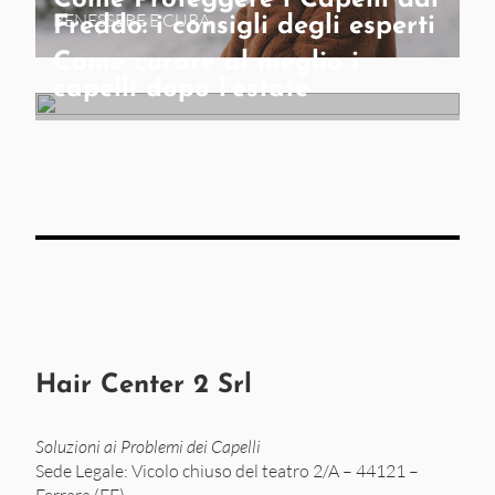
BENESSERE E CURA
Freddo: i consigli degli esperti
Come curare al meglio i
capelli dopo l’estate
Hair Center 2 Srl
Soluzioni ai Problemi dei Capelli
Sede Legale: Vicolo chiuso del teatro 2/A – 44121 –
Ferrara (FE)