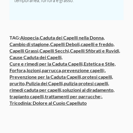
temporanea, forfora e grasso.
TAG:
Alopecia,
Caduta dei Capelli nella Donna,
Cambio di stagione,
Capelli Deboli,
capelli e freddo,
Capelli Grassi,
Capelli Secchi,
Capelli Sfibrati e Ruvidi,
Cause Caduta dei Capelli,
Cure e rimedi per la Caduta Capelli,
Estetica e Stile,
Forfora,
lozioni,
parrucca,
prevenzione capelli;,
Prevenzione per la Caduta Capelli,
protesi capelli,
prurito,
Pulizia dei Capelli,
pulizia protesi capelli,
rimedi caduta per capelli,
soluzioni al diradamento,
trapianto capelli,
trattamenti per parrucche;,
Tricodinia: Dolore al Cuoio Capelluto