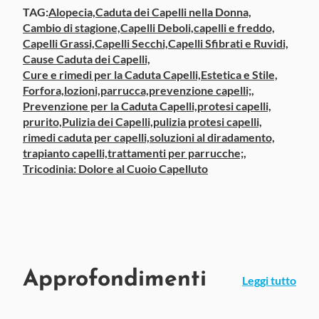
TAG:
Alopecia,
Caduta dei Capelli nella Donna,
Cambio di stagione,
Capelli Deboli,
capelli e freddo,
Capelli Grassi,
Capelli Secchi,
Capelli Sfibrati e Ruvidi,
Cause Caduta dei Capelli,
Cure e rimedi per la Caduta Capelli,
Estetica e Stile,
Forfora,
lozioni,
parrucca,
prevenzione capelli;,
Prevenzione per la Caduta Capelli,
protesi capelli,
prurito,
Pulizia dei Capelli,
pulizia protesi capelli,
rimedi caduta per capelli,
soluzioni al diradamento,
trapianto capelli,
trattamenti per parrucche;,
Tricodinia: Dolore al Cuoio Capelluto
Approfondimenti
Leggi tutto