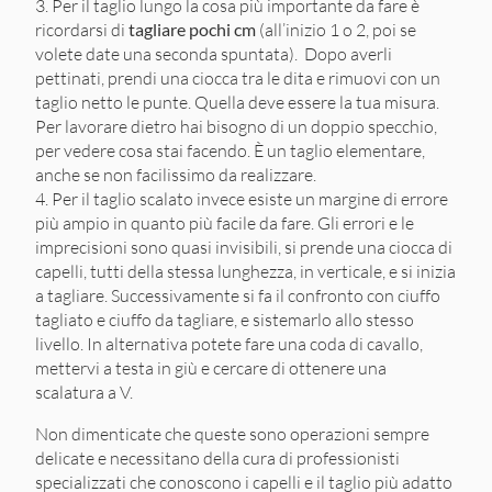
Per il taglio lungo la cosa più importante da fare è
ricordarsi di
tagliare pochi cm
(all’inizio 1 o 2, poi se
volete date una seconda spuntata). Dopo averli
pettinati, prendi una ciocca tra le dita e rimuovi con un
taglio netto le punte. Quella deve essere la tua misura.
Per lavorare dietro hai bisogno di un doppio specchio,
per vedere cosa stai facendo. È un taglio elementare,
anche se non facilissimo da realizzare.
Per il taglio scalato invece esiste un margine di errore
più ampio in quanto più facile da fare. Gli errori e le
imprecisioni sono quasi invisibili, si prende una ciocca di
capelli, tutti della stessa lunghezza, in verticale, e si inizia
a tagliare. Successivamente si fa il confronto con ciuffo
tagliato e ciuffo da tagliare, e sistemarlo allo stesso
livello. In alternativa potete fare una coda di cavallo,
mettervi a testa in giù e cercare di ottenere una
scalatura a V.
Non dimenticate che queste sono operazioni sempre
delicate e necessitano della cura di professionisti
specializzati che conoscono i capelli e il taglio più adatto