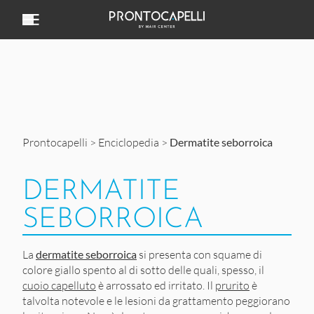
Vai al contenuto
Prontocapelli
>
Enciclopedia
>
Dermatite seborroica
DERMATITE
SEBORROICA
La
dermatite seborroica
si presenta con squame di
colore giallo spento al di sotto delle quali, spesso, il
cuoio capelluto
è arrossato ed irritato. Il
prurito
è
talvolta notevole e le lesioni da grattamento peggiorano