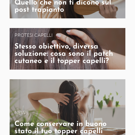
Quello che non ti dicono sul
post trapianto
PROTESI CAPELLI
Stesso obiettivo, diversa
soluzione: cosa sono il patch
cutaneo e il topper capelli?
NEWS
Come conservare in buono
stato il tuo topper capelli