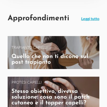
Approfondimenti
Leggi tutto
TRAPIANTO CAPELLI
Quello che non ti dicono sul
post trapianto
PROTESI CAPELLI
Stesso obiettivo, diversa
soluzione: cosa sono il patch
cutaneo e il topper capelli?