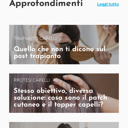
Approfondimenti
Leggi tutto
TRAPIANTO CAPELLI
Quello che non ti dicono sul
post trapianto
PROTESI CAPELLI
Stesso obiettivo, diversa
soluzione: cosa sono il patch
cutaneo e il topper capelli?