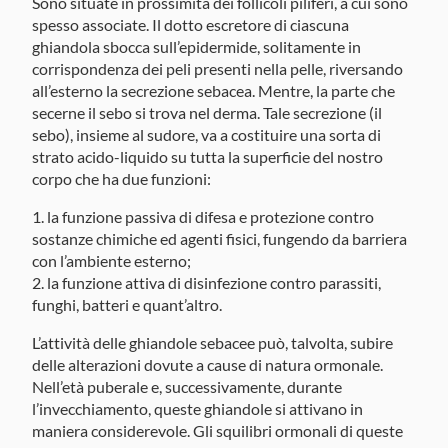
Sono situate in prossimità dei follicoli piliferi, a cui sono
spesso associate. Il dotto escretore di ciascuna
ghiandola sbocca sull’epidermide, solitamente in
corrispondenza dei peli presenti nella pelle, riversando
all’esterno la secrezione sebacea. Mentre, la parte che
secerne il sebo si trova nel derma. Tale secrezione (il
sebo), insieme al sudore, va a costituire una sorta di
strato acido-liquido su tutta la superficie del nostro
corpo che ha due funzioni:
la funzione passiva di difesa e protezione contro
sostanze chimiche ed agenti fisici, fungendo da barriera
con l’ambiente esterno;
la funzione attiva di disinfezione contro parassiti,
funghi, batteri e quant’altro.
L’attività delle ghiandole sebacee può, talvolta, subire
delle alterazioni dovute a cause di natura ormonale.
Nell’età puberale e, successivamente, durante
l’invecchiamento, queste ghiandole si attivano in
maniera considerevole. Gli squilibri ormonali di queste