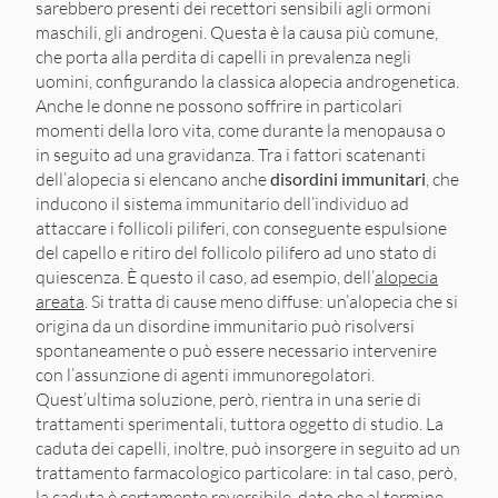
sarebbero presenti dei recettori sensibili agli ormoni
maschili, gli androgeni. Questa è la causa più comune,
che porta alla perdita di capelli in prevalenza negli
uomini, configurando la classica alopecia androgenetica.
Anche le donne ne possono soffrire in particolari
momenti della loro vita, come durante la menopausa o
in seguito ad una gravidanza. Tra i fattori scatenanti
dell’alopecia si elencano anche
disordini immunitari
, che
inducono il sistema immunitario dell’individuo ad
attaccare i follicoli piliferi, con conseguente espulsione
del capello e ritiro del follicolo pilifero ad uno stato di
quiescenza. È questo il caso, ad esempio, dell’
alopecia
areata
. Si tratta di cause meno diffuse: un’alopecia che si
origina da un disordine immunitario può risolversi
spontaneamente o può essere necessario intervenire
con l’assunzione di agenti immunoregolatori.
Quest’ultima soluzione, però, rientra in una serie di
trattamenti sperimentali, tuttora oggetto di studio. La
caduta dei capelli, inoltre, può insorgere in seguito ad un
trattamento farmacologico particolare: in tal caso, però,
la caduta è certamente reversibile, dato che al termine