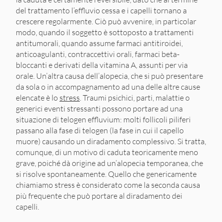
del trattamento l’effluvio cessa e i capelli tornano a
crescere regolarmente. Ciò può avvenire, in particolar
modo, quando il soggetto è sottoposto a trattamenti
antitumorali, quando assume farmaci antitiroidei,
anticoagulanti, contraccettivi orali, farmaci beta-
bloccanti e derivati della vitamina A, assunti per via
orale. Un’altra causa dell’alopecia, che si può presentare
da sola o in accompagnamento ad una delle altre cause
elencate è lo
stress
. Traumi psichici, parti, malattie o
generici eventi stressanti possono portare ad una
situazione di telogen effluvium: molti follicoli piliferi
passano alla fase di telogen (la fase in cui il capello
muore) causando un diradamento complessivo. Si tratta,
comunque, di un motivo di caduta teoricamente meno
grave, poiché dà origine ad un’alopecia temporanea, che
si risolve spontaneamente. Quello che genericamente
chiamiamo stress è considerato come la seconda causa
più frequente che può portare al diradamento dei
capelli.