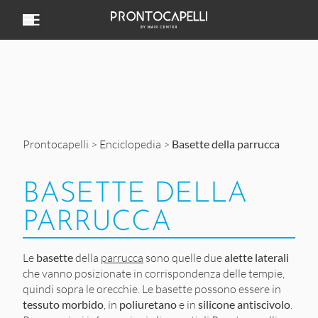
Vai al contenuto
Prontocapelli
>
Enciclopedia
>
Basette della parrucca
BASETTE DELLA
PARRUCCA
Le
basette
della
parrucca
sono quelle due
alette laterali
che vanno posizionate in corrispondenza delle tempie,
quindi sopra le orecchie. Le basette possono essere in
tessuto morbido
, in
poliuretano
e in
silicone antiscivolo
.