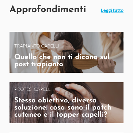
Approfondimenti
Leggi tutto
TRAPIANTO CAPELLI
Quello che non ti dicono sul
post trapianto
PROTESI CAPELLI
Stesso obiettivo, diversa
soluzione: cosa sono il patch
cutaneo e il topper capelli?