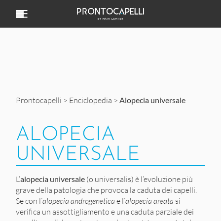
Vai al contenuto
Prontocapelli
>
Enciclopedia
>
Alopecia universale
ALOPECIA
UNIVERSALE
L’
alopecia universale
(o universalis) è l’evoluzione più
grave della patologia che provoca la caduta dei capelli.
Se con l’
alopecia androgenetica
e l’
alopecia areata
si
verifica un assottigliamento e una caduta parziale dei