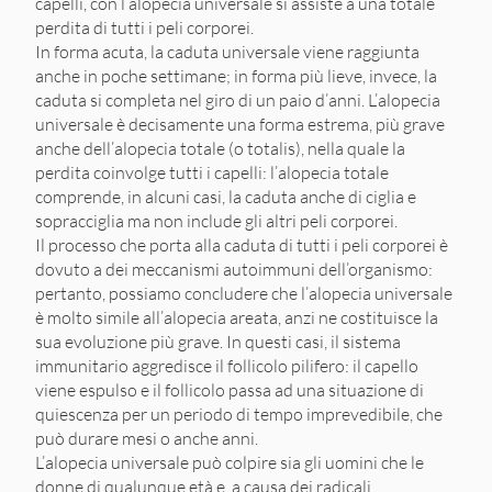
capelli, con l’alopecia universale si assiste a una totale
perdita di tutti i peli corporei.
In forma acuta, la caduta universale viene raggiunta
anche in poche settimane; in forma più lieve, invece, la
caduta si completa nel giro di un paio d’anni. L’alopecia
universale è decisamente una forma estrema, più grave
anche dell’alopecia totale (o totalis), nella quale la
perdita coinvolge tutti i capelli: l’alopecia totale
comprende, in alcuni casi, la caduta anche di ciglia e
sopracciglia ma non include gli altri peli corporei.
Il processo che porta alla caduta di tutti i peli corporei è
dovuto a dei meccanismi autoimmuni dell’organismo:
pertanto, possiamo concludere che l’alopecia universale
è molto simile all’alopecia areata, anzi ne costituisce la
sua evoluzione più grave. In questi casi, il sistema
immunitario aggredisce il follicolo pilifero: il capello
viene espulso e il follicolo passa ad una situazione di
quiescenza per un periodo di tempo imprevedibile, che
può durare mesi o anche anni.
L’alopecia universale può colpire sia gli uomini che le
donne di qualunque età e, a causa dei radicali