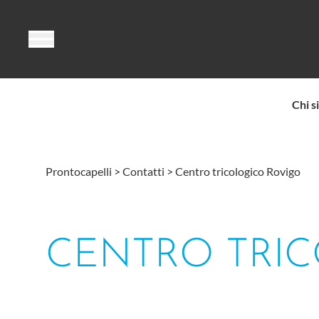
Vai al contenuto
Chi s
Prontocapelli
>
Contatti
>
Centro tricologico Rovigo
CENTRO TRI