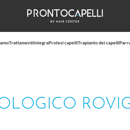
iamo
Trattamenti
Integra
Protesi capelli
Trapianto dei capelli
Parr
COLOGICO ROVI